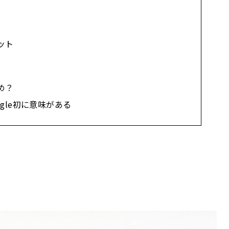
リット
すめ？
gle初に意味がある