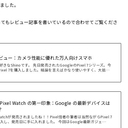
じました。
についてもレビュー記事を書いているので合わせてご覧くださ
el 7 レビュー：カメラ性能に優れた万人向けスマホ
好きなShinoです。 先日発売されたGoogleのPixel 7シリーズ。今
ixel 7を購入しました。結論を言えばかなり使いやすく、大抵…
7 と Pixel Watch の第一印象：Google の最新デバイスは
？
el Watchが発売されましたね！！Pixel信者の筆者は当然ながらPixel 7
を予約購入し、発売日に手に入れました。 今回はGoogle最新ガジェ…