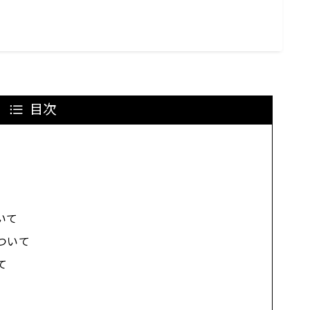
目次
ついて
について
て