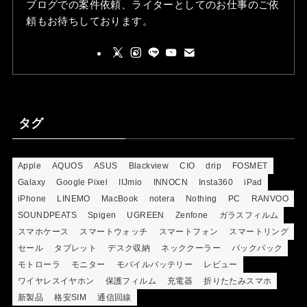
ブログでの案件依頼、ライターとしてのお仕事のご依
頼もお待ちしております。
タグ
Apple
AQUOS
ASUS
Blackview
CIO
drip
FOSMET
Galaxy
Google Pixel
IIJmio
INNOCN
Insta360
iPad
iPhone
LINEMO
MacBook
notera
Nothing
PC
RANVOO
SOUNDPEATS
Spigen
UGREEN
Zenfone
ガラスフィルム
スマホケース
スマートウォッチ
スマートフォン
スマートリング
セール
タブレット
デスク収納
ネッククーラー
バックパック
モトローラ
モニター
モバイルバッテリー
レビュー
ワイヤレスイヤホン
保護フィルム
充電器
折りたたみスマホ
新製品
格安SIM
通信回線