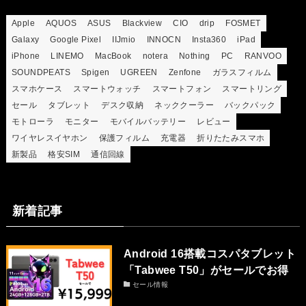
Apple
AQUOS
ASUS
Blackview
CIO
drip
FOSMET
Galaxy
Google Pixel
IIJmio
INNOCN
Insta360
iPad
iPhone
LINEMO
MacBook
notera
Nothing
PC
RANVOO
SOUNDPEATS
Spigen
UGREEN
Zenfone
ガラスフィルム
スマホケース
スマートウォッチ
スマートフォン
スマートリング
セール
タブレット
デスク収納
ネッククーラー
バックパック
モトローラ
モニター
モバイルバッテリー
レビュー
ワイヤレスイヤホン
保護フィルム
充電器
折りたたみスマホ
新製品
格安SIM
通信回線
新着記事
Android 16搭載コスパタブレット
「Tabwee T50」がセールでお得
セール情報