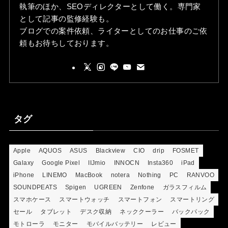
執筆のほか、SEOディレクターとして働く。専門家
として記事の監修経験も。
ブログでの案件依頼、ライターとしてのお仕事のご依
頼もお待ちしております。
タグ
Apple
AQUOS
ASUS
Blackview
CIO
drip
FOSMET
Galaxy
Google Pixel
IIJmio
INNOCN
Insta360
iPad
iPhone
LINEMO
MacBook
notera
Nothing
PC
RANVOO
SOUNDPEATS
Spigen
UGREEN
Zenfone
ガラスフィルム
スマホケース
スマートウォッチ
スマートフォン
スマートリング
セール
タブレット
デスク収納
ネッククーラー
バックパック
モトローラ
モニター
モバイルバッテリー
レビュー