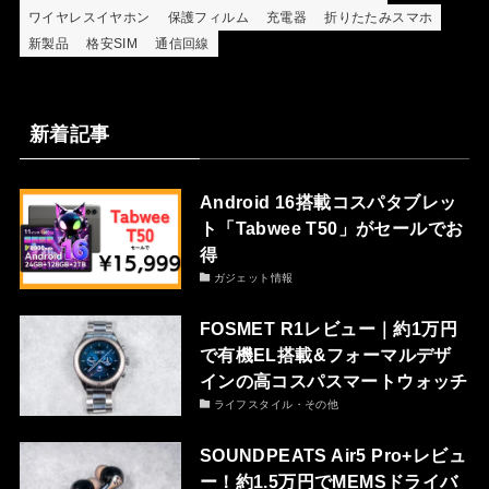
ワイヤレスイヤホン
保護フィルム
充電器
折りたたみスマホ
新製品
格安SIM
通信回線
新着記事
Android 16搭載コスパタブレッ
ト「Tabwee T50」がセールでお
得
ガジェット情報
FOSMET R1レビュー｜約1万円
で有機EL搭載&フォーマルデザ
インの高コスパスマートウォッチ
ライフスタイル・その他
SOUNDPEATS Air5 Pro+レビュ
ー！約1.5万円でMEMSドライバ