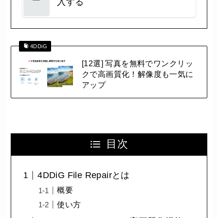
入する
4DDiG
[12選] 写真を無料でワンクリッ
クで高画質化！解像度も一気に
アップ
目次
4DDiG File Repairとは
概要
使い方